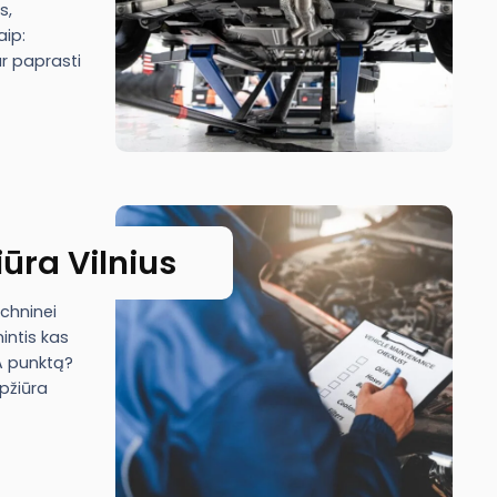
s,
aip:
ar paprasti
ūra Vilnius
chninei
intis kas
TA punktą?
pžiūra