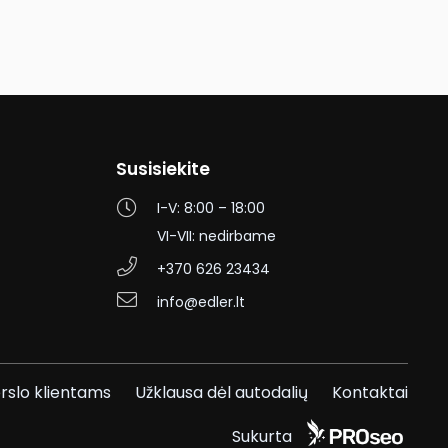
 į darbą ar kitas vietas, o ką jau kalbėti apie
 ir vadovautis protingais ekspertų patarimais, kad
ri, kad ji tarnaus Jums dar ilgai.
au suprasti savo automobilį, bet ir tinkamai jį
Susisiekite
I-V: 8:00 – 18:00
VI-VII: nedirbame
+370 626 23434
info@edler.lt
rslo klientams
Užklausa dėl autodalių
Kontaktai
Sukurta