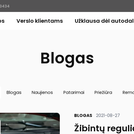
23434
os
Verslo klientams
Užklausa dėl autodal
Blogas
Blogas
Naujienos
Patarimai
Priežiūra
Remo
BLOGAS
2021-08-27
Žibintų regul