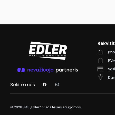
Automobilių remontas gali būti keliantis daug nepato
papildomas, dažnai netikėtas, išlaidas. Kartais pakan
išvengtumėte sudėtingo ir brangaus remonto. Išlaikyd
Automobilių servisas Vilniuje
“Edler”
, šioje skiltyje d
prižiūrėti.
Užsiregistruokite
pas mus jau dabar!
Rekvizit
Įmo
PVM
Sąs
Dun
Sekite mus
© 2026 UAB „Edler“. Visos teisės saugomos.