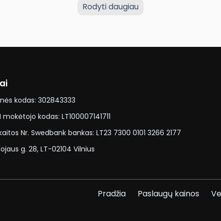
gumų jų savininkams. Automobiliui sugedus negalite nuvykti
Rodyti daugiau
ka laikytis labai paprastų automobilio priežiūros taisyklių
ami savo transporto priemonę geros būklės, galite būti tik
alinasi galybe naudingos informacijos, kuri ne tik padės geri
ai
nės kodas:
302843333
 mokėtojo kodas:
LT100007141711
kaitos Nr. Swedbank bankas:
LT23 7300 0101 3266 2177
ojaus g. 28, LT-02104 Vilnius
Pradžia
Paslaugų kainos
Ve