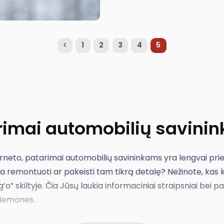
1
2
3
4
5
rimai automobilių savini
terneto, patarimai automobilių savininkams yra lengvai prie
 remontuoti ar pakeisti tam tikrą detalę? Nežinote, kas kie
’o” skiltyje. Čia Jūsų laukia informaciniai straipsniai bei
priemones.