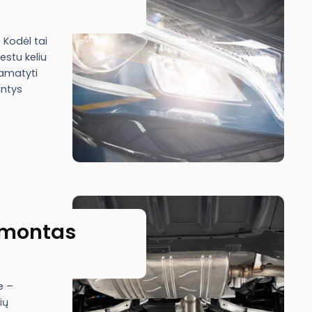
. Kodėl tai
estu keliu
pamatyti
antys
emontas
e –
ių