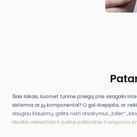
Pata
Šiais laikais, kuomet turime prieigą prie visagalio in
sistemos ar jų komponentai? O gal dvejojate, ar reikia
daugiau klausimų, galite rasti atsakymus „Edler” „blog
idealiai veikiančias ir puikiai prižiūrėtas transporto 