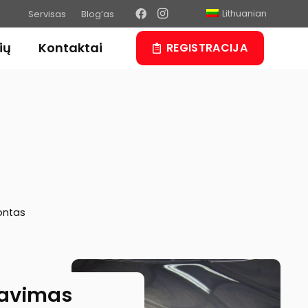
Lithuanian
Servisas
Blog’as
ių
Kontaktai
REGISTRACIJA
ntas
iavimas