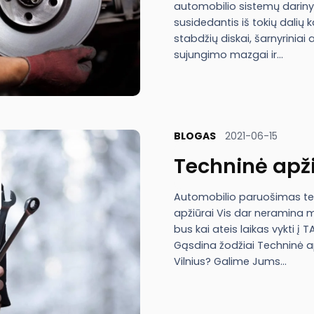
automobilio sistemų dariny
susidedantis iš tokių dalių k
stabdžių diskai, šarnyriniai 
sujungimo mazgai ir…
BLOGAS
2021-06-15
Techninė apži
Automobilio paruošimas te
apžiūrai Vis dar neramina m
bus kai ateis laikas vykti į 
Gąsdina žodžiai Techninė a
Vilnius? Galime Jums…