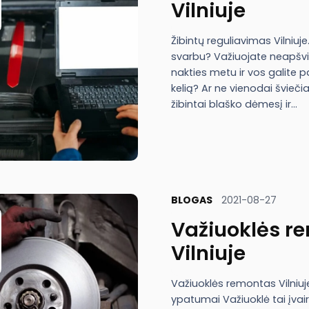
Vilniuje
Žibintų reguliavimas Vilniuje
svarbu? Važiuojate neapšvi
nakties metu ir vos galite 
kelią? Ar ne vienodai švieči
žibintai blaško dėmesį ir…
BLOGAS
2021-08-27
Važiuoklės r
Vilniuje
Važiuoklės remontas Vilniuj
ypatumai Važiuoklė tai įvair