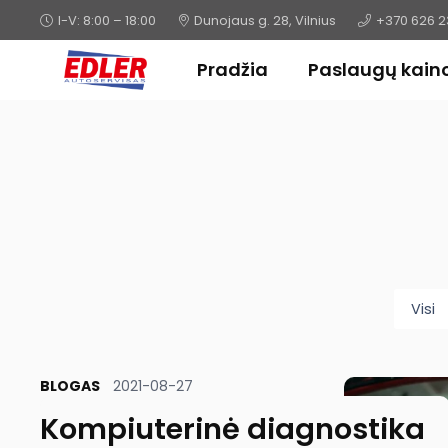
I-V: 8:00 – 18:00
Dunojaus g. 28, Vilnius
+370 626 
Pradžia
Paslaugų kain
Visi
BLOGAS
2021-08-27
Kompiuterinė diagnostika