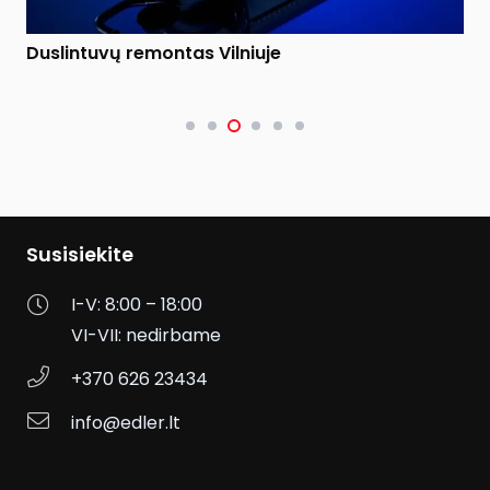
Duslintuvų remontas Vilniuje
Susisiekite
I-V: 8:00 – 18:00
VI-VII: nedirbame
+370 626 23434
info@edler.lt