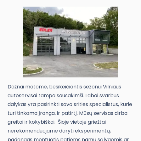
Dažnai matome, besikeičiantis sezonui Vilniaus
autoservisai tampa sausakimši. Labai svarbus
dalykas yra pasirinkti savo srities specialistus, kurie
turi tinkama įranga, ir patirtį. Mūsų servisas dirba
greitai ir kokybiškai. Šioje vietoje griežtai
nerekomenduojame daryti eksperimentų,
padangas montuotis patiems namų sąlygomis ar