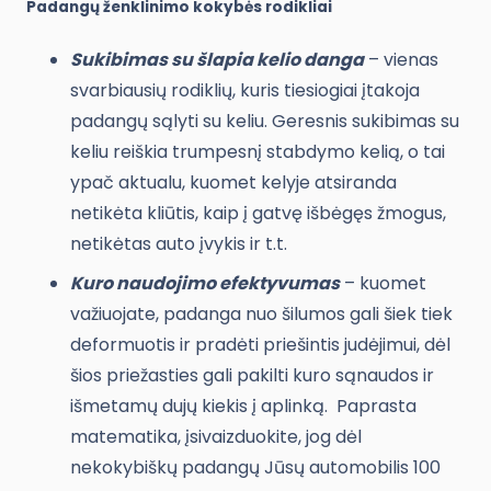
Padangų ženklinimo kokybės rodikliai
Sukibimas su šlapia kelio danga
– vienas
svarbiausių rodiklių, kuris tiesiogiai įtakoja
padangų sąlyti su keliu. Geresnis sukibimas su
keliu reiškia trumpesnį stabdymo kelią, o tai
ypač aktualu, kuomet kelyje atsiranda
netikėta kliūtis, kaip į gatvę išbėgęs žmogus,
netikėtas auto įvykis ir t.t.
Kuro naudojimo efektyvumas
– kuomet
važiuojate, padanga nuo šilumos gali šiek tiek
deformuotis ir pradėti priešintis judėjimui, dėl
šios priežasties gali pakilti kuro sąnaudos ir
išmetamų dujų kiekis į aplinką. Paprasta
matematika, įsivaizduokite, jog dėl
nekokybiškų padangų Jūsų automobilis 100