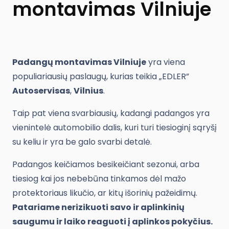
montavimas Vilniuje
Padangų montavimas Vilniuje
yra viena
populiariausių paslaugų, kurias teikia „EDLER”
Autoservisas
,
Vilnius
.
Taip pat viena svarbiausių, kadangi padangos yra
vienintelė automobilio dalis, kuri turi tiesioginį sąryšį
su keliu ir yra be galo svarbi detalė.
Padangos keičiamos besikeičiant sezonui, arba
tiesiog kai jos nebebūna tinkamos dėl mažo
protektoriaus likučio, ar kitų išorinių pažeidimų.
Patariame nerizikuoti savo ir aplinkinių
saugumu ir laiko reaguoti į aplinkos pokyčius.