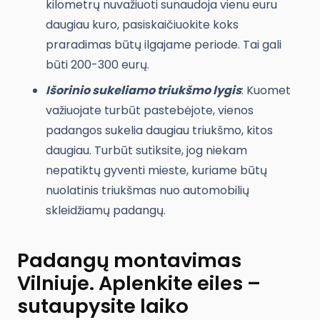
kilometrų nuvažiuoti sunaudoja vienu euru
daugiau kuro, pasiskaičiuokite koks
praradimas būtų ilgajame periode. Tai gali
būti 200-300 eurų.
Išorinio sukeliamo triukšmo lygis
: Kuomet
važiuojate turbūt pastebėjote, vienos
padangos sukelia daugiau triukšmo, kitos
daugiau. Turbūt sutiksite, jog niekam
nepatiktų gyventi mieste, kuriame būtų
nuolatinis triukšmas nuo automobilių
skleidžiamų padangų.
Padangų montavimas
Vilniuje. Aplenkite eiles –
sutaupysite laiko