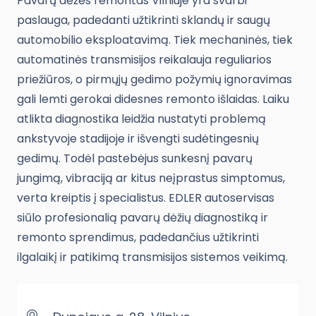
Pavarų dėžės remontas Vilniuje yra svarbi
paslauga, padedanti užtikrinti sklandų ir saugų
automobilio eksploatavimą. Tiek mechaninės, tiek
automatinės transmisijos reikalauja reguliarios
priežiūros, o pirmųjų gedimo požymių ignoravimas
gali lemti gerokai didesnes remonto išlaidas. Laiku
atlikta diagnostika leidžia nustatyti problemą
ankstyvoje stadijoje ir išvengti sudėtingesnių
gedimų. Todėl pastebėjus sunkesnį pavarų
jungimą, vibraciją ar kitus neįprastus simptomus,
verta kreiptis į specialistus. EDLER autoservisas
siūlo profesionalią pavarų dėžių diagnostiką ir
remonto sprendimus, padedančius užtikrinti
ilgalaikį ir patikimą transmisijos sistemos veikimą.