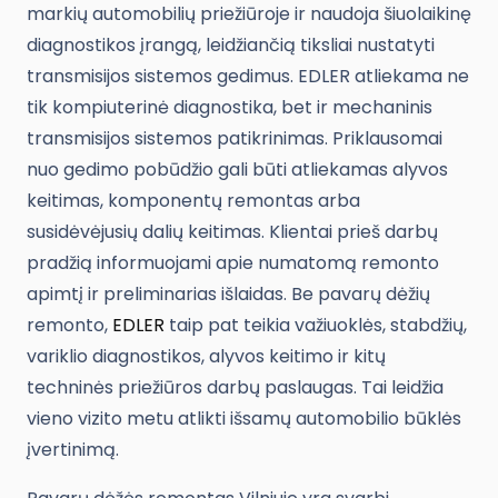
markių automobilių priežiūroje ir naudoja šiuolaikinę
diagnostikos įrangą, leidžiančią tiksliai nustatyti
transmisijos sistemos gedimus. EDLER atliekama ne
tik kompiuterinė diagnostika, bet ir mechaninis
transmisijos sistemos patikrinimas. Priklausomai
nuo gedimo pobūdžio gali būti atliekamas alyvos
keitimas, komponentų remontas arba
susidėvėjusių dalių keitimas. Klientai prieš darbų
pradžią informuojami apie numatomą remonto
apimtį ir preliminarias išlaidas. Be pavarų dėžių
remonto,
EDLER
taip pat teikia važiuoklės, stabdžių,
variklio diagnostikos, alyvos keitimo ir kitų
techninės priežiūros darbų paslaugas. Tai leidžia
vieno vizito metu atlikti išsamų automobilio būklės
įvertinimą.