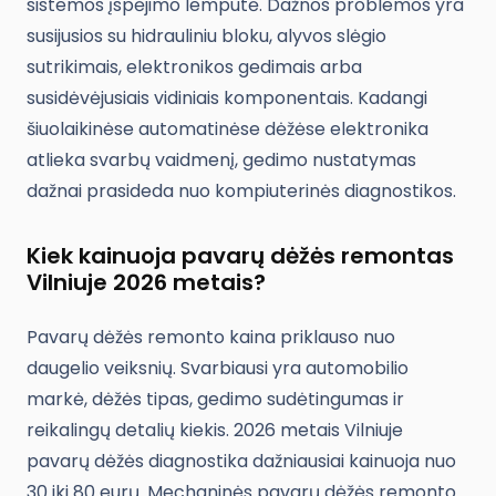
sistemos įspėjimo lemputė. Dažnos problemos yra
susijusios su hidrauliniu bloku, alyvos slėgio
sutrikimais, elektronikos gedimais arba
susidėvėjusiais vidiniais komponentais. Kadangi
šiuolaikinėse automatinėse dėžėse elektronika
atlieka svarbų vaidmenį, gedimo nustatymas
dažnai prasideda nuo kompiuterinės diagnostikos.
Kiek kainuoja pavarų dėžės remontas
Vilniuje 2026 metais?
Pavarų dėžės remonto kaina priklauso nuo
daugelio veiksnių. Svarbiausi yra automobilio
markė, dėžės tipas, gedimo sudėtingumas ir
reikalingų detalių kiekis. 2026 metais Vilniuje
pavarų dėžės diagnostika dažniausiai kainuoja nuo
30 iki 80 eurų. Mechaninės pavarų dėžės remonto