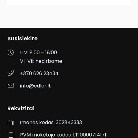
Susisiekite
I-V: 8:00 – 18:00
VI-VII: nedirbame
+370 626 23434
info@edler.lt
Rekvizitai
Įmonės kodas:
302843333
PVM mokėtojo kodas:
LT100007141711