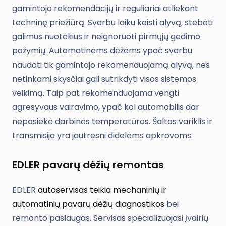
gamintojo rekomendacijų ir reguliariai atliekant
techninę priežiūrą. Svarbu laiku keisti alyvą, stebėti
galimus nuotėkius ir neignoruoti pirmųjų gedimo
požymių. Automatinėms dėžėms ypač svarbu
naudoti tik gamintojo rekomenduojamą alyvą, nes
netinkami skysčiai gali sutrikdyti visos sistemos
veikimą. Taip pat rekomenduojama vengti
agresyvaus vairavimo, ypač kol automobilis dar
nepasiekė darbinės temperatūros. Šaltas variklis ir
transmisija yra jautresni didelėms apkrovoms.
EDLER pavarų dėžių remontas
EDLER
autoservisas teikia mechaninių ir
automatinių pavarų dėžių diagnostikos
bei
remonto paslaugas. Servisas specializuojasi įvairių