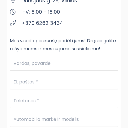
Dunojaus g. 28, Vilnius
I-V: 8:00 – 18:00
+370 6262 3434
Mes visada pasiruošę padėti jums! Drąsiai galite
rašyti mums ir mes su jumis susisieksime!