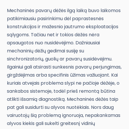
Mechaninės pavarų dėžės ilgą laiką buvo laikomos
patikimiausiu pasirinkimu dėl paprastesnės
konstrukcijos ir mažesnio jautrumo eksploatacijos
sąlygoms. Tačiau net ir tokios dėžės nėra
apsaugotos nuo nusidėvėjimo. Dažniausiai
mechaninių dėžių gedimai susiję su
sinchronizatorių, guolių ar pavarų susidėvėjimu.
Ilgainiui gali atsirasti sunkesnis pavarų perjungimas,
girgždėjimas arba specifinis ūžimas važiuojant. Kai
kuriais atvejais problema slypi ne pačioje dėžėje, o
sankabos sistemoje, todėl prieš remontą būtina
atlikti išsamią diagnostiką. Mechaninės dėžės taip
pat gali susidurti su alyvos nuotėkiais. Nors daug
vairuotojų šią problemą ignoruoja, nepakankamas
alyvos kiekis gali sukelti greitesnį vidinių