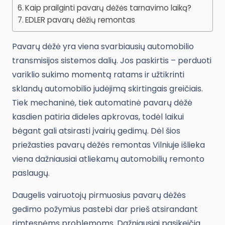
Kaip prailginti pavarų dėžės tarnavimo laiką?
EDLER pavarų dėžių remontas
Pavarų dėžė yra viena svarbiausių automobilio
transmisijos sistemos dalių. Jos paskirtis – perduoti
variklio sukimo momentą ratams ir užtikrinti
sklandų automobilio judėjimą skirtingais greičiais.
Tiek mechaninė, tiek automatinė pavarų dėžė
kasdien patiria dideles apkrovas, todėl laikui
bėgant gali atsirasti įvairių gedimų. Dėl šios
priežasties pavarų dėžės remontas Vilniuje išlieka
viena dažniausiai atliekamų automobilių remonto
paslaugų.
Daugelis vairuotojų pirmuosius pavarų dėžės
gedimo požymius pastebi dar prieš atsirandant
rimtesnėms problemoms. Dažniausiai pasikeičia